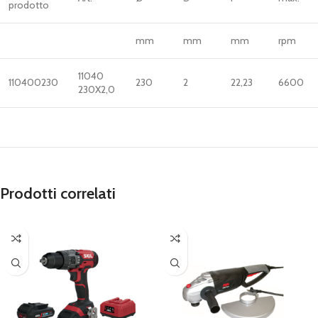
prodotto
mm
mm
mm
rpm
11040
110400230
230
2
22,23
6600
230X2,0
Prodotti correlati