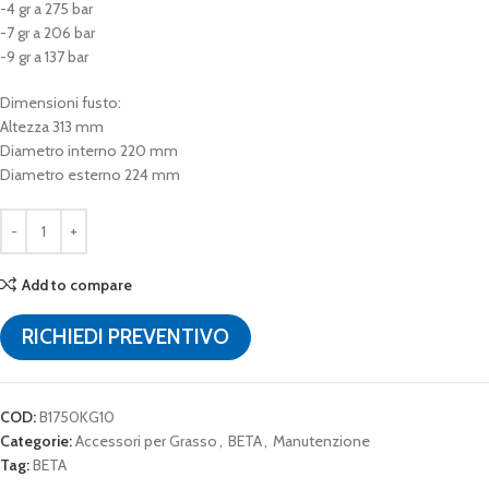
-4 gr a 275 bar
-7 gr a 206 bar
-9 gr a 137 bar
Dimensioni fusto:
Altezza 313 mm
Diametro interno 220 mm
Diametro esterno 224 mm
Add to compare
RICHIEDI PREVENTIVO
COD:
B1750KG10
Categorie:
Accessori per Grasso
,
BETA
,
Manutenzione
Tag:
BETA