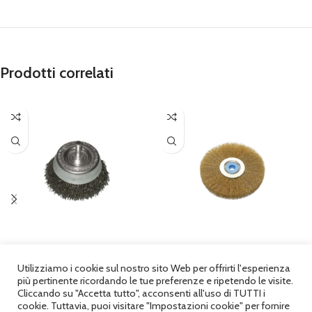
Prodotti correlati
1810G – Spazzole in Acciaio e
1814A – Spazzole in Acciaio e
Ottone
Ottone
Utilizziamo i cookie sul nostro sito Web per offrirti l'esperienza
più pertinente ricordando le tue preferenze e ripetendo le visite.
SCU
Cliccando su "Accetta tutto", acconsenti all'uso di TUTTI i
,
Abrasivi e Spazzole Industriali
SCU
,
Abrasivi e Spazzole Industriali
cookie. Tuttavia, puoi visitare "Impostazioni cookie" per fornire
© 2025
FAMM SRL
|
Privacy Policy
| P. IVA 01879640223 | REA: TN - 184391 |