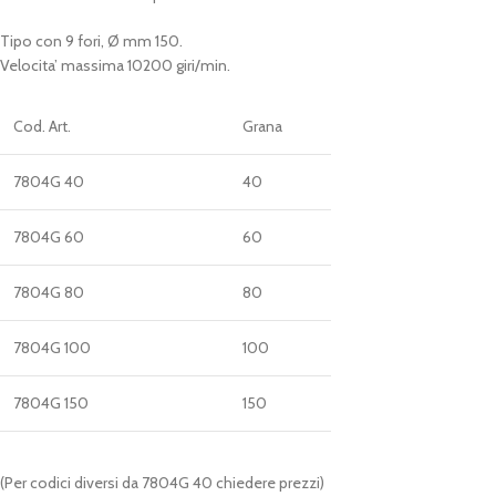
Tipo con 9 fori, Ø mm 150.
Velocita’ massima 10200 giri/min.
Cod. Art.
Grana
7804G 40
40
7804G 60
60
7804G 80
80
7804G 100
100
7804G 150
150
(Per codici diversi da 7804G 40 chiedere prezzi)