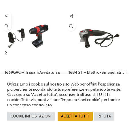
1669GAC – Trapani Avvitatori a
1684GT – Elettro-Smerigliatrici
Batteria a Rotazione
Angolari
Utilizziamo i cookie sul nostro sito Web per offrirti l'esperienza
SCU
,
Utensili
Utensili
,
Elettroutensili
,
SCU
,
più pertinente ricordando le tue preferenze e ripetendo le visite.
Cliccando su "Accetta tutto", acconsenti all'uso di TUTTI i
Smerigliatrici e Mole
cookie. Tuttavia, puoi visitare "Impostazioni cookie" per fornire
© 2025
FAMM SRL
|
Privacy Policy
| P. IVA 01879640223 | REA: TN - 184391 |
un consenso controllato.
Capitale sociale € 10.000,00 i.v.
Via Pasqui, 42 Rovereto (TN) 38068 - Tel +39 0464 450505 | WhatsApp:
COOKIE IMPOSTAZIONI
ACCETTA TUTTI
RIFIUTA
+39 351 6006277 | email:
info@fammsrl.it | PEC :
amministrazione@pec.fammsrl.it