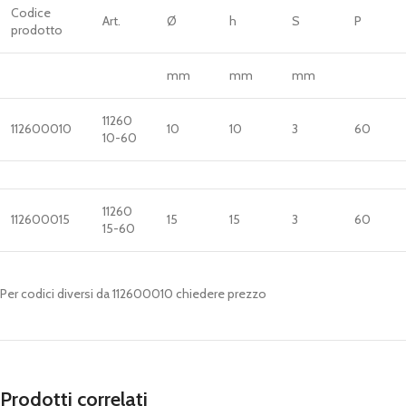
Codice
Art.
Ø
h
S
P
prodotto
mm
mm
mm
11260
112600010
10
10
3
60
10-60
11260
112600015
15
15
3
60
15-60
Per codici diversi da 112600010 chiedere prezzo
Prodotti correlati